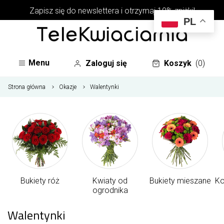
Zapisz się do newslettera i otrzymaj 10% zniżki!
PL
Menu
Zaloguj się
Koszyk
(0)
Strona główna
Okazje
Walentynki
Bukiety róż
Kwiaty od
Bukiety mieszane
Ko
ogrodnika
Walentynki