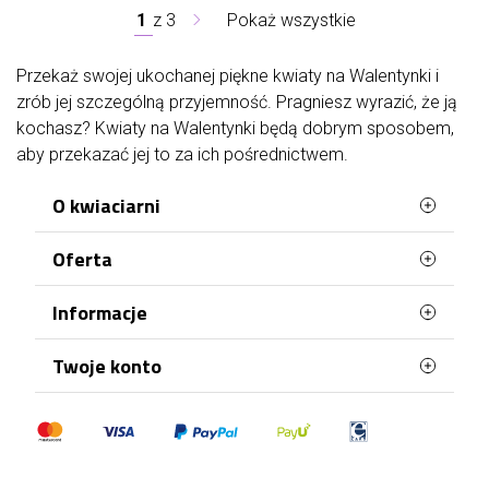
1
z
3
Pokaż wszystkie
Przekaż swojej ukochanej piękne kwiaty na Walentynki i
zrób jej szczególną przyjemność. Pragniesz wyrazić, że ją
kochasz? Kwiaty na Walentynki będą dobrym sposobem,
aby przekazać jej to za ich pośrednictwem.
O kwiaciarni
Oferta
Zapraszamy do odwiedzenia Telekwiaciarni
Jelenia Góra!
Najczęściej kupowane
Informacje
W naszej kwiaciarni wysyłkowej znajdziesz wiele
Mapa strony
kwiatowych kompozycji na różne okazje, który
Terminy doręczenia
dowozimy pod wskazany adres na terenie
Twoje konto
miasta. Wszystkie wiązanki wykonujemy ze
Polityka Prywatności
świeżych kwiatów, które kupujemy u najlepszych
Dane osobowe
Polityka plików "cookies"
lokalnych dostawców. Przekonaj się o najwyższej
Zamówienia
jakości, którą gwarantujemy i zamów kwiaty
Płatności
wysłane pocztą właśnie u nas!
Moje pokwitowania - korekty płatności
Zaufaj Telekwiaciarni w Jeleniej Górze i dołącz do
Regulamin