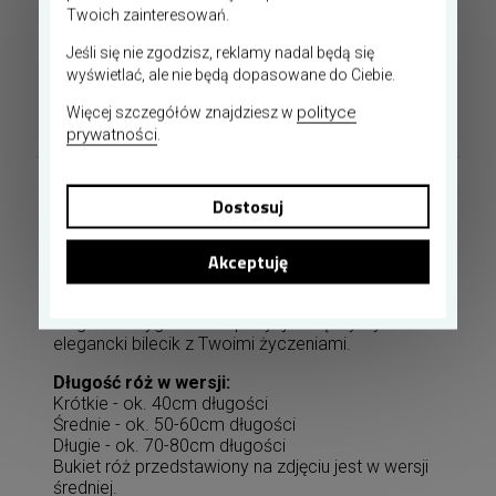
Twoich zainteresowań.
Zawsze świeże kwiaty
Jeśli się nie zgodzisz, reklamy nadal będą się
wyświetlać, ale nie będą dopasowane do Ciebie.
Gwarantowana data dostawy
polityce
Więcej szczegółów znajdziesz w
prywatności
.
Opis wersji produktu
Dostosuj
Nasza kwiaciarnia internetowa realizuje
Akceptuję
zamówienia na bukiety czerwonych róż do
Jeleniej Góry z możliwością pełnej personalizacji.
Sam określasz liczbę kwiatów i preferowaną
długość łodyg. Do kompozycji dołączymy
elegancki bilecik z Twoimi życzeniami.
Długość róż w wersji:
Krótkie - ok. 40cm długości
Średnie - ok. 50-60cm długości
Długie - ok. 70-80cm długości
Bukiet róż przedstawiony na zdjęciu jest w wersji
średniej.