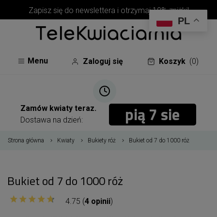
Zapisz się do newslettera i otrzymaj 10% zniżki!
PL
Menu
Zaloguj się
Koszyk
(0)
pią 7 sie
pią 7 sie
Zamów kwiaty teraz.
Dostawa na dzień:
Strona główna
Kwiaty
Bukiety róż
Bukiet od 7 do 1000 róż
Bukiet od 7 do 1000 róż
4.75 (
4 opinii
)