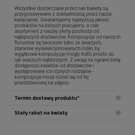
Wszystkie dostarczane przez nas bukiety są
przygotowywane z dokładnością przez nasze
kwiaciarnie. Gwarantujemy najwyższą jakość
produktów na których pracujemy, a cały
asortyment z naszej oferty pochodzi od
najlepszych dostawców. Kompozycje od naszych
florystów są tworzone tylko ze świeżych,
starannie wyselekcjonowanych roślin, by
wyjątkowe kompozycje mogły trafić prosto do
rąk waszych najbliższych. Z uwagi na ograniczoną
dostępność kwiatów od dostawców i
występowanie ich różnych rodzajów -
kompozycja może różnić się od tej
przedstawionej na zdjęciu.
Termin dostawy produktu*
Stały rabat na kwiaty
Zamówienia kwiatowe w Jeleniej Górze
realizowane są z naszej kwiaciarni zlokalizowanej
Zamawiając kwiaty w Jeleniej Górze, możesz
w Śródmieściu, przy ulicy Bankowej. Centralne
korzystać z wygodnego systemu stałych
rabatów. Po założeniu konta lub zalogowaniu się