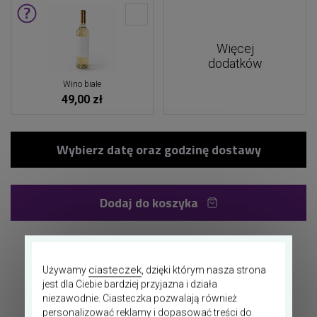
Więcej
dodatków
Wino białe
49,00 zł
Dodaj do koszyka
Dostawa 20zł już
od 2 godzin!*
ciasteczek
Używamy
, dzięki którym nasza strona
jest dla Ciebie bardziej przyjazna i działa
Zamówienie w 3 minuty
niezawodnie. Ciasteczka pozwalają również
personalizować reklamy i dopasować treści do