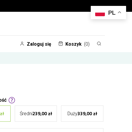
PL
Zaloguj się
Koszyk
(0)
ość
zł
239,00 zł
339,00 zł
Średni
Duży