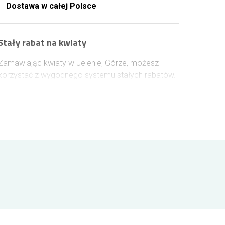
Dostawa w całej Polsce
Stały rabat na kwiaty
Zamawiając kwiaty w Jeleniej Górze, możesz
korzystać z wygodnego systemu stałych rabatów.
Po założeniu konta lub zalogowaniu się przed
zakupem, każda wydana kwota 100 zł zwiększa
Twój rabat o 1%. Zniżka nalicza się automatycznie
przy kolejnych zamówieniach i może osiągnąć
nawet 10%, dzięki czemu z każdym następnym
zakupem oszczędzasz więcej.