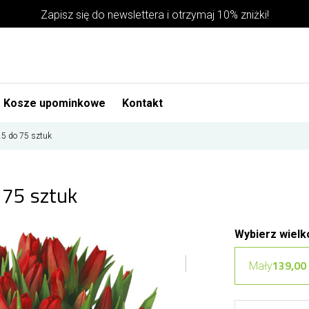
Zapisz się do newslettera i otrzymaj 10% zniżki!
Kosze upominkowe
Kontakt
25 do 75 sztuk
 75 sztuk
Wybierz wielk
139,00 
Mały