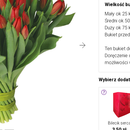
Wielkość b
Mały ok 25 
Średni ok 5
Duży ok 75 
Bukiet przed
Ten bukiet d
Doręczenie 
możliwości 
Wybierz doda
Bilecik serc
3,50 zł