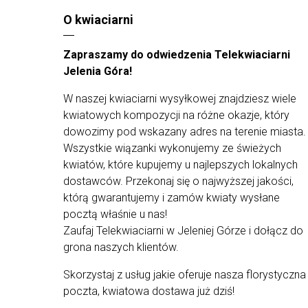
O kwiaciarni
Wielkość bukietu
Mały ok 25 kwiatów
Średni ok 50 kwiatów
Zapraszamy do odwiedzenia Telekwiaciarni
Duży ok 75 kwiatów
Jelenia Góra!
Bukiet przedstawiony na zdjęciu jest w wersji
średniej.
W naszej kwiaciarni wysyłkowej znajdziesz wiele
kwiatowych kompozycji na różne okazje, który
Ten bukiet dostarczymy dla Ciebie na terenie
całego kraju!
dowozimy pod wskazany adres na terenie miasta.
Doręczenie odbywa się w godzinach 8:00-18:00,
Wszystkie wiązanki wykonujemy ze świeżych
bez możliwości wyboru konkretnej godziny
kwiatów, które kupujemy u najlepszych lokalnych
dostawy.
dostawców. Przekonaj się o najwyższej jakości,
Warto wiedzieć
którą gwarantujemy i zamów kwiaty wysłane
pocztą właśnie u nas!
Tylko najświeższe
kwiaty prosto od
ogrodnika
.
Zaufaj Telekwiaciarni w Jeleniej Górze i dołącz do
Wszystkie bukiety są estetycznie
grona naszych klientów.
zapakowane jako gotowe prezenty
.
Starannie
zabezpieczone kwiaty
w kartonie
Skorzystaj z usług jakie oferuje nasza florystyczna
przystosowanym do transportu kwiatów..
poczta, kwiatowa dostawa już dziś!
Kwiaty
doręczamy kurierem DHL
. Ty
wybierasz adres i datę dostawy.