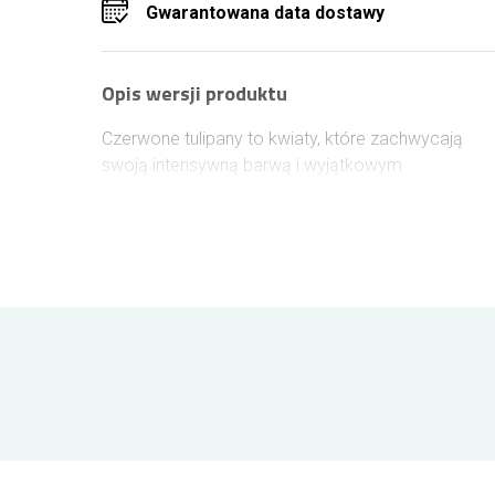
Gwarantowana data dostawy
Opis wersji produktu
Czerwone tulipany to kwiaty, które zachwycają
swoją intensywną barwą i wyjątkowym
charakterem. Symbolizują miłość, namiętność ora
głębokie emocje, dlatego doskonale sprawdzą się
jako prezent dla ukochanej osoby. Ich elegancka
forma oraz wyrazista kolorystyka sprawiają, że
bukiet prezentuje się niezwykle efektownie i
przyciąga uwagę już od pierwszego spojrzenia.
Kwiaty ścinane są w dniu wysyłki, co gwarantuje ic
świeżość. Bukiet jest starannie zabezpieczony i
zapakowany w eleganckie pudełko. Kurier DHL lub
GLS dostarcza przesyłkę bezpiecznie na terenie
Jeleniej Góry i całej Polski. Do zamówienia możes
dołączyć bilecik z własną wiadomością.