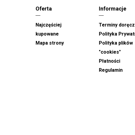
opłacenia zamówienia najpóźniej w sobotę do
Oferta
Informacje
godziny 15:00.
Najczęściej
Terminy doręcz
Kwiaty doręczane są w ciągu dnia, pomiędzy
godziną 9:00 a 21:00. Na etapie składania
kupowane
Polityka Prywat
zamówienia można określić termin doręczenia
Mapa strony
Polityka plików
oraz wskazać dwugodzinny przedział czasowy,
"cookies"
który pełni funkcję orientacyjną.
Płatności
W terminach o największym obciążeniu
Regulamin
realizacyjnym, takich jak
Dzień Babci, Walentynki,
Dzień Kobiet czy Dzień Matki
, doręczenia
odbywają się w poszerzonym zakresie godzin - od
8:00 do 22:00. Ze względu na dużą liczbę
zamówień nie ma wtedy możliwości precyzyjnego
ustalenia godziny dostawy.
,
W przypadku
wiązanek oraz wieńców
pogrzebowych
wymagane jest wcześniejsze