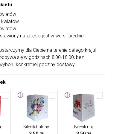
ukietu
kwiatów
0 kwiatów
kwiatów
stawiony na zdjęciu jest w wersji średniej.
ostarczymy dla Ciebie na terenie całego kraju!
odbywa się w godzinach 8:00-18:00, bez
wyboru konkretnej godziny dostawy.
tek
a
Bilecik balony
Bilecik naj
3,50 zł
3,50 zł