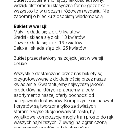
Bukiet „Subtelne Trio” łączy lekkość eustomy,
wdzięk alstromerii i klasyczną formę goździka –
wszystko to w uroczym, różowym wydaniu. Nie
zapomnij o bileciku z osobistą wiadomością.
Bukiet w wersji:
Mały - składa się z ok. 9 kwiatów
Średni - składa się z ok. 13 kwiatów
Duży - składa się z ok. 19 kwiatów
Deluxe - składa się z ok. 25 kwiatów
Bukiet przedstawiony na zdjęciu jest w wersji
deluxe
Wszystkie dostarczane przez nas bukiety są
przygotowywane z dokładnością przez nasze
kwiaciarnie. Gwarantujemy najwyższą jakość
produktów na których pracujemy, a cały
asortyment z naszej oferty pochodzi od
najlepszych dostawców. Kompozycje od naszych
florystów są tworzone tylko ze świeżych,
starannie wyselekcjonowanych roślin, by
wyjątkowe kompozycje mogły trafi prosto do rąk
waszych najbliższych. Z uwagi na ograniczoną
dostępność kwiatów od dostawców i