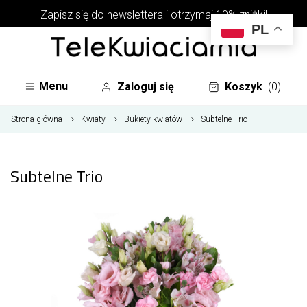
Zapisz się do newslettera i otrzymaj 10% zniżki!
PL
Menu
Zaloguj się
Koszyk
(0)
Strona główna
Kwiaty
Bukiety kwiatów
Subtelne Trio
Subtelne Trio