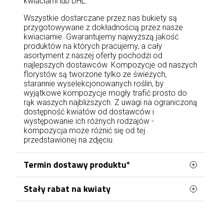
kwiaciarni lub DHL.
Wszystkie dostarczane przez nas bukiety są
przygotowywane z dokładnością przez nasze
kwiaciarnie. Gwarantujemy najwyższą jakość
produktów na których pracujemy, a cały
asortyment z naszej oferty pochodzi od
najlepszych dostawców. Kompozycje od naszych
florystów są tworzone tylko ze świeżych,
starannie wyselekcjonowanych roślin, by
wyjątkowe kompozycje mogły trafić prosto do
rąk waszych najbliższych. Z uwagi na ograniczoną
dostępność kwiatów od dostawców i
występowanie ich różnych rodzajów -
kompozycja może różnić się od tej
przedstawionej na zdjęciu.
Termin dostawy produktu*
Stały rabat na kwiaty
Zamówienia kwiatowe w Jeleniej Górze
realizowane są z naszej kwiaciarni zlokalizowanej
Zamawiając kwiaty w Jeleniej Górze, możesz
w Śródmieściu, przy ulicy Bankowej. Centralne
korzystać z wygodnego systemu stałych