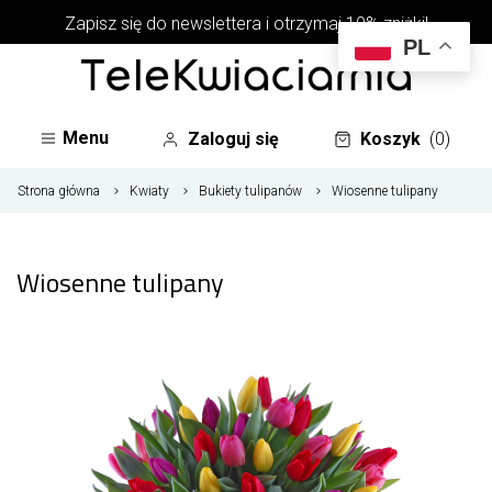
Zapisz się do newslettera i otrzymaj 10% zniżki!
PL
Menu
Zaloguj się
Koszyk
(0)
Strona główna
Kwiaty
Bukiety tulipanów
Wiosenne tulipany
Wiosenne tulipany