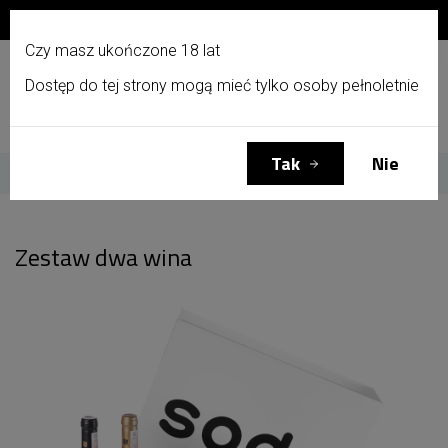
Zapisz się do newslettera i otrzymaj 10% zniżki!
PL
Czy masz ukończone 18 lat
Dostęp do tej strony mogą mieć tylko osoby pełnoletnie
Menu
Zaloguj się
Koszyk
(0)
Tak
Nie
Strona główna
Zestaw dwa wina
Zestaw dwa wina