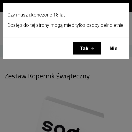
Zapisz się do newslettera i otrzymaj 10% zniżki!
PL
Czy masz ukończone 18 lat
Dostęp do tej strony mogą mieć tylko osoby pełnoletnie
Menu
Zaloguj się
Koszyk
(0)
Tak
Nie
Strona główna
Zestaw Kopernik świąteczny
Zestaw Kopernik świąteczny