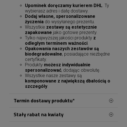
Upominek doręczamy kurierem DHL
. Ty
wybierasz adres i datę dostawy.
Dodaj własne, spersonalizowane
życzenia
do wysyłanego prezentu.
Wszystkie
zestawy są estetycznie
zapakowane
jako gotowe prezenty.
Tylko najwyższej jakości produkty
z
odległym terminem ważności
.
Opakowania naszych zestawów są
biodegradowalne
, posiadające niezbędne
certyfikaty.
Produkty
możesz indywidualnie
spersonalizować
, dodając obwolutę.
Wszystkie nasze zestawy są
komponowane z największą dbałością o
szczegóły
.
Termin dostawy produktu*
Stały rabat na kwiaty
Zamówienia kwiatowe w Jeleniej Górze
realizowane są z naszej kwiaciarni zlokalizowanej
Zamawiając kwiaty w Jeleniej Górze, możesz