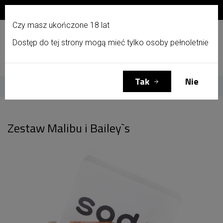
Zapisz się do newslettera i otrzymaj 10% zniżki!
PL
Czy masz ukończone 18 lat
Dostęp do tej strony mogą mieć tylko osoby pełnoletnie
Menu
Zaloguj się
Koszyk
(0)
Tak
Nie
Strona główna
Zestaw Malibu i Bailey`s
Zestaw Malibu i Bailey`s