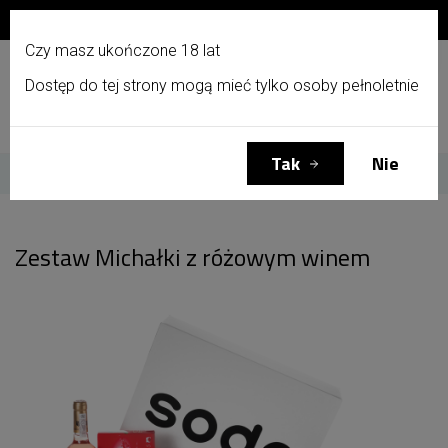
Zapisz się do newslettera i otrzymaj 10% zniżki!
PL
Czy masz ukończone 18 lat
Dostęp do tej strony mogą mieć tylko osoby pełnoletnie
Menu
Zaloguj się
Koszyk
(0)
Tak
Nie
Strona główna
Zestaw Michałki z różowym winem
Zestaw Michałki z różowym winem