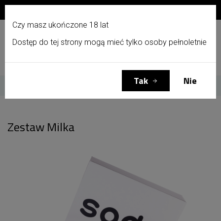
Zapisz się do newslettera i otrzymaj 10% zniżki!
PL
Czy masz ukończone 18 lat
Dostęp do tej strony mogą mieć tylko osoby pełnoletnie
Menu
Zaloguj się
Koszyk
(0)
Tak
Nie
Strona główna
Zestaw Milka
Zestaw Milka