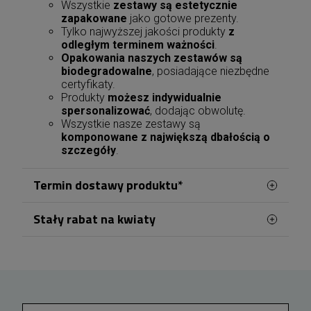
Wszystkie
zestawy są estetycznie
zapakowane
jako gotowe prezenty.
Tylko najwyższej jakości produkty
z
odległym terminem ważności
.
Opakowania naszych zestawów są
biodegradowalne
, posiadające niezbędne
certyfikaty.
Produkty
możesz indywidualnie
spersonalizować
, dodając obwolutę.
Wszystkie nasze zestawy są
komponowane z największą dbałością o
szczegóły
.
Termin dostawy produktu*
Stały rabat na kwiaty
Zamówienia kwiatowe w Jeleniej Górze
realizowane są z naszej kwiaciarni zlokalizowanej
Zamawiając kwiaty w Jeleniej Górze, możesz
w Śródmieściu, przy ulicy Bankowej. Centralne
korzystać z wygodnego systemu stałych
rabatów. Po założeniu konta lub zalogowaniu się
położenie umożliwia sprawną obsługę zamówień
przed zakupem, każda wydana kwota 100 zł
oraz dowóz kwiatów na terenie wszystkich
zwiększa Twój rabat o 1%. Zniżka nalicza się
dzielnic Jeleniej Góry, w tym Zabobrze i Zatorze.
automatycznie przy kolejnych zamówieniach i