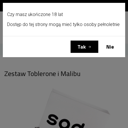
Zapisz się do newslettera i otrzymaj 10% zniżki!
PL
Czy masz ukończone 18 lat
Dostęp do tej strony mogą mieć tylko osoby pełnoletnie
Menu
Zaloguj się
Koszyk
(0)
Tak
Nie
Strona główna
Zestaw Toblerone i Malibu
Zestaw Toblerone i Malibu